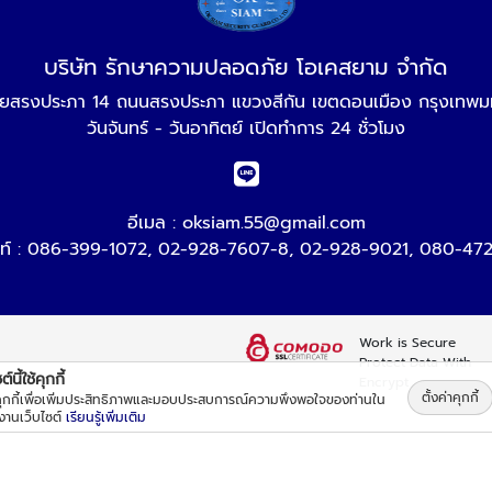
บริษัท รักษาความปลอดภัย โอเคสยาม จำกัด
ยสรงประภา 14 ถนนสรงประภา แขวงสีกัน เขตดอนเมือง กรุงเทพ
วันจันทร์ - วันอาทิตย์ เปิดทำการ 24 ชั่วโมง
อีเมล :
oksiam.55@gmail.com
ท์ :
086-399-1072
,
02-928-7607-8
,
02-928-9021
,
080-472
Work is Secure
Protect Data With
์นี้ใช้คุกกี้
Encrypt
ตั้งค่าคุกกี้
้คุกกี้เพื่อเพิ่มประสิทธิภาพและมอบประสบการณ์ความพึงพอใจของท่านใน
้งานเว็บไซต์
เรียนรู้เพิ่มเติม