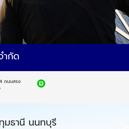
จำกัด
14 ถนนสรง
ง
ุมธานี นนทบุรี